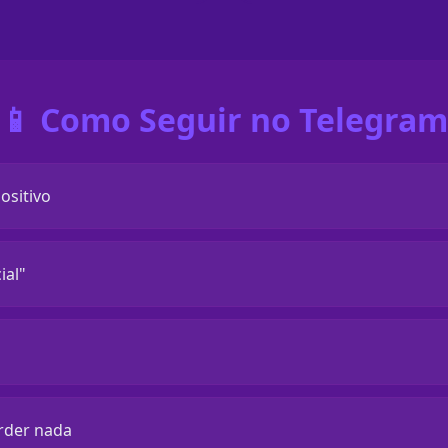
📱 Como Seguir no Telegram
ositivo
ial"
erder nada