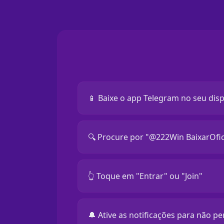
📱 Baixe o app Telegram no seu disp
🔍 Procure por "@222Win BaixarOfic
👆 Toque em "Entrar" ou "Join"
🔔 Ative as notificações para não p