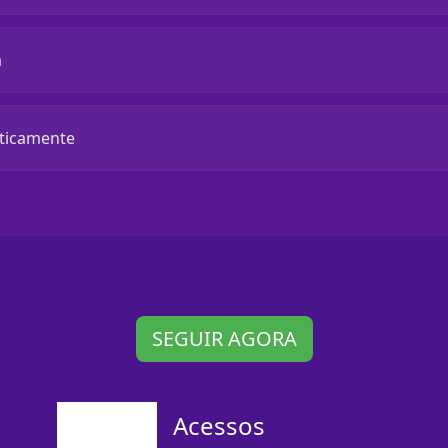
a
aticamente
SEGUIR AGORA
Acessos