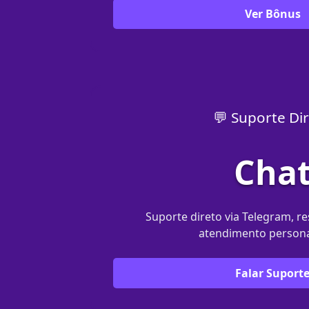
Ver Bônus
💬 Suporte Di
Cha
Suporte direto via Telegram, r
atendimento persona
Falar Suport