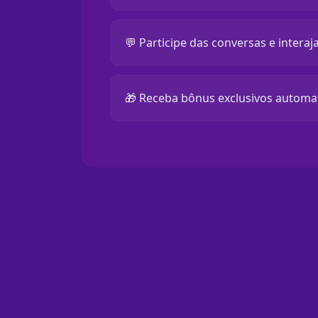
💬 Participe das conversas e interaj
🎁 Receba bônus exclusivos autom