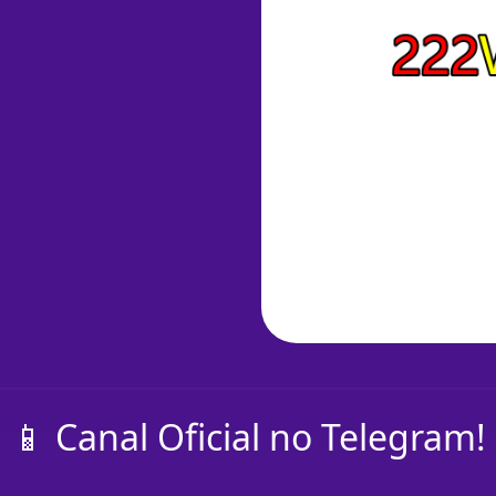
📱 Canal Oficial no Telegram!