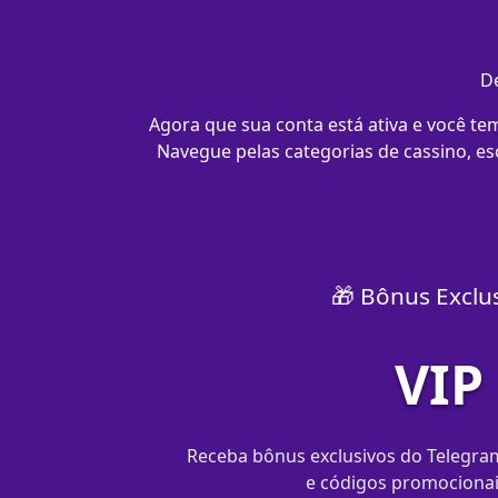
De
Agora que sua conta está ativa e você tem
Navegue pelas categorias de cassino, es
🎁 Bônus Exclu
VIP
Receba bônus exclusivos do Telegra
e códigos promocionai