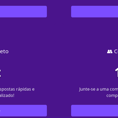
reto
👥 
t
espostas rápidas e
Junte-se a uma com
lizado!
compa
e