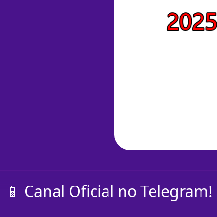
📱 Canal Oficial no Telegram!