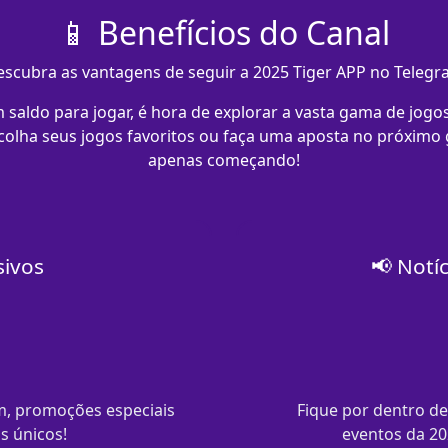
📱 Benefícios do Canal
scubra as vantagens de seguir a 2025 Tiger APP no Teleg
 saldo para jogar, é hora de explorar a vasta gama de jogo
colha seus jogos favoritos ou faça uma aposta no próximo 
apenas começando!
sivos
📢 Notí
m, promoções especiais
Fique por dentro d
s únicos!
eventos da 20