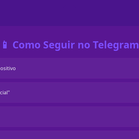
📱 Como Seguir no Telegram
ositivo
cial"