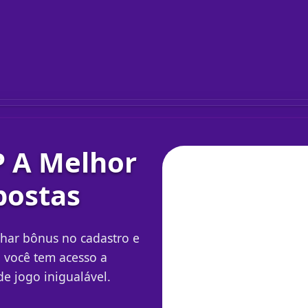
P A Melhor
postas
nhar bônus no cadastro e
 você tem acesso a
e jogo inigualável.