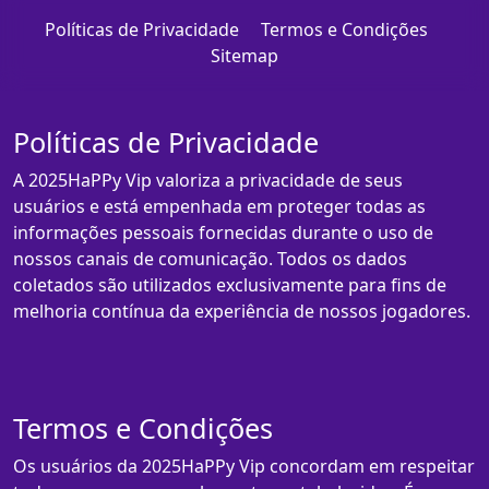
Políticas de Privacidade
Termos e Condições
Sitemap
Políticas de Privacidade
A 2025HaPPy Vip valoriza a privacidade de seus
usuários e está empenhada em proteger todas as
informações pessoais fornecidas durante o uso de
nossos canais de comunicação. Todos os dados
coletados são utilizados exclusivamente para fins de
melhoria contínua da experiência de nossos jogadores.
Termos e Condições
Os usuários da 2025HaPPy Vip concordam em respeitar