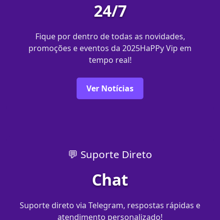
24/7
Fique por dentro de todas as novidades,
promoções e eventos da 2025HaPPy Vip em
tempo real!
Ver Notícias
💬 Suporte Direto
Chat
Suporte direto via Telegram, respostas rápidas e
atendimento personalizado!