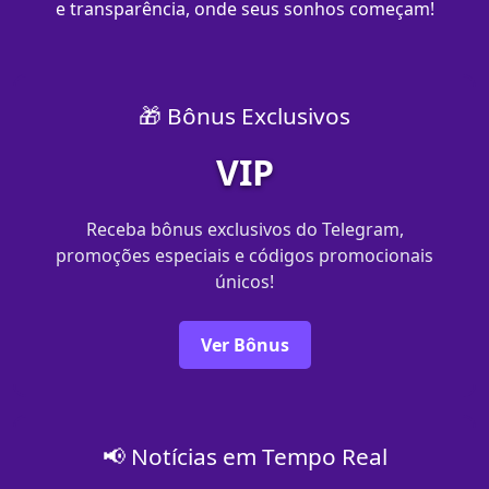
e transparência, onde seus sonhos começam!
🎁 Bônus Exclusivos
VIP
Receba bônus exclusivos do Telegram,
promoções especiais e códigos promocionais
únicos!
Ver Bônus
📢 Notícias em Tempo Real