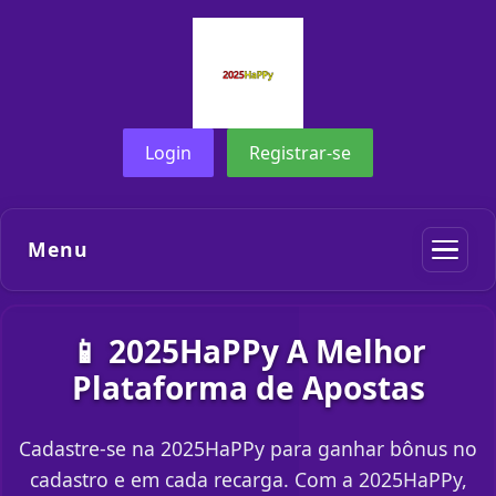
Login
Registrar-se
Menu
📱 2025HaPPy A Melhor
Plataforma de Apostas
Cadastre-se na 2025HaPPy para ganhar bônus no
cadastro e em cada recarga. Com a 2025HaPPy,