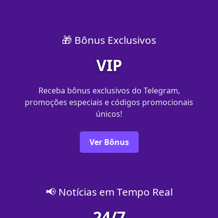
🎁 Bônus Exclusivos
VIP
Receba bônus exclusivos do Telegram,
promoções especiais e códigos promocionais
únicos!
Ver Bônus
📢 Notícias em Tempo Real
24/7