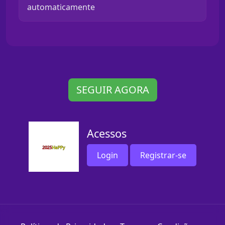
automaticamente
SEGUIR AGORA
Acessos
Login
Registrar-se