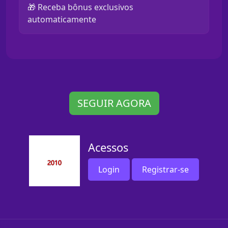
🎁 Receba bônus exclusivos
automaticamente
SEGUIR AGORA
Acessos
Login
Registrar-se