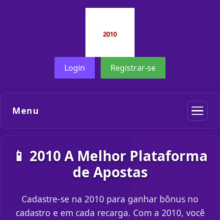
Login
Registrar-se
Menu
📱 2010 A Melhor Plataforma
de Apostas
Cadastre-se na 2010 para ganhar bônus no
cadastro e em cada recarga. Com a 2010, você