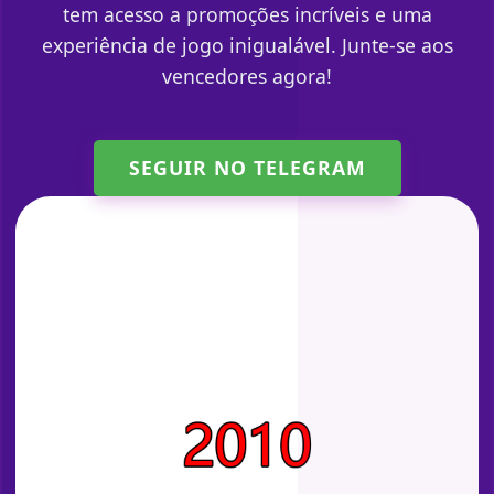
tem acesso a promoções incríveis e uma
experiência de jogo inigualável. Junte-se aos
vencedores agora!
SEGUIR NO TELEGRAM