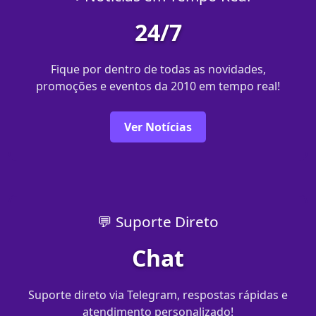
24/7
Fique por dentro de todas as novidades,
promoções e eventos da 2010 em tempo real!
Ver Notícias
💬 Suporte Direto
Chat
Suporte direto via Telegram, respostas rápidas e
atendimento personalizado!