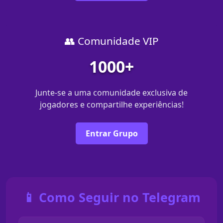
👥 Comunidade VIP
1000+
Junte-se a uma comunidade exclusiva de
jogadores e compartilhe experiências!
Entrar Grupo
📱 Como Seguir no Telegram