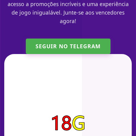
acesso a promoções incríveis e uma experiência
de jogo inigualável. Junte-se aos vencedores
agora!
SEGUIR NO TELEGRAM