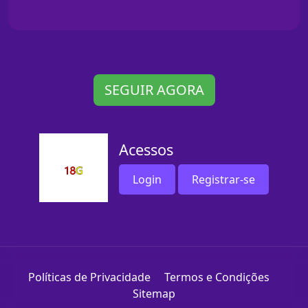
SEGUIR AGORA
Acessos
Login
Registrar-se
Políticas de Privacidade
Termos e Condições
Sitemap