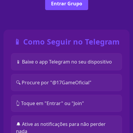
Entrar Grupo
📱 Como Seguir no Telegram
📱 Baixe o app Telegram no seu dispositivo
🔍 Procure por "@17GameOficial"
👆 Toque em "Entrar" ou "Join"
🔔 Ative as notificações para não perder
nada