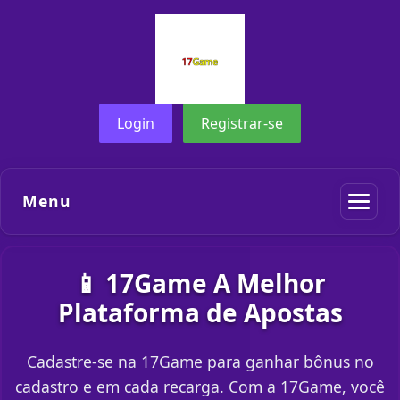
Login
Registrar-se
Menu
📱 17Game A Melhor
Plataforma de Apostas
Cadastre-se na 17Game para ganhar bônus no
cadastro e em cada recarga. Com a 17Game, você