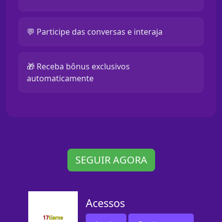
💬 Participe das conversas e interaja
🎁 Receba bônus exclusivos
automaticamente
SEGUIR AGORA
Acessos