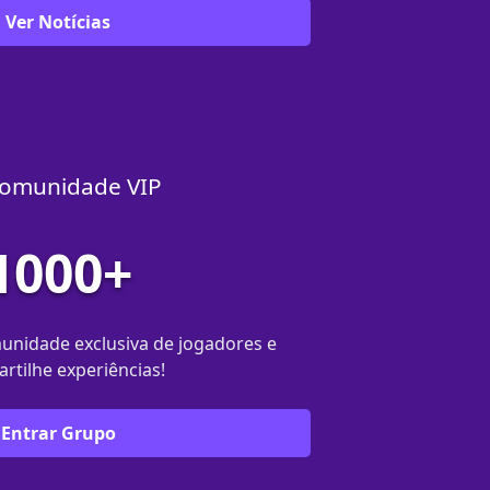
Ver Notícias
Comunidade VIP
1000+
unidade exclusiva de jogadores e
rtilhe experiências!
Entrar Grupo