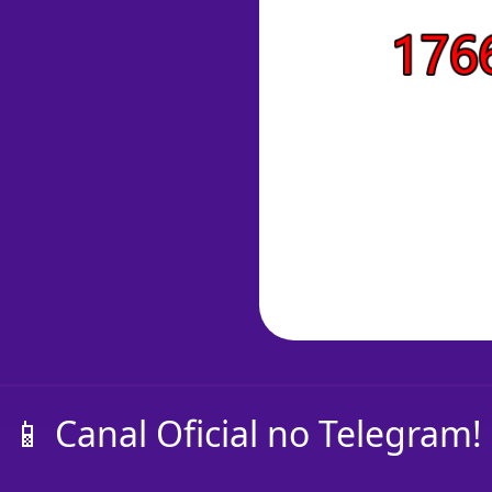
📱 Canal Oficial no Telegram!