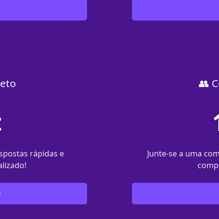
reto
👥 
t
espostas rápidas e
Junte-se a uma com
lizado!
compa
e