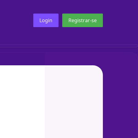
Login
Registrar-se