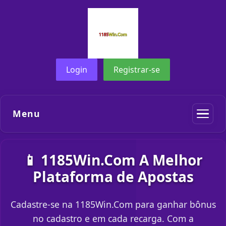
Login
Registrar-se
Menu
📱 1185Win.Com A Melhor
Plataforma de Apostas
Cadastre-se na 1185Win.Com para ganhar bônus
no cadastro e em cada recarga. Com a