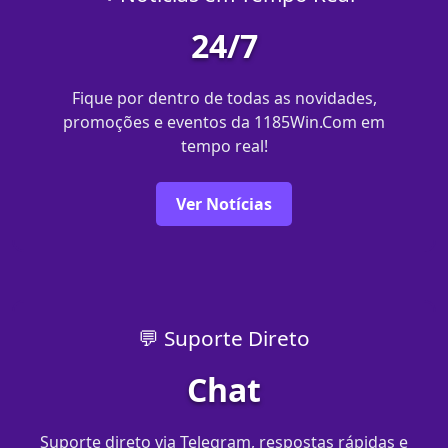
24/7
Fique por dentro de todas as novidades,
promoções e eventos da 1185Win.Com em
tempo real!
Ver Notícias
💬 Suporte Direto
Chat
Suporte direto via Telegram, respostas rápidas e