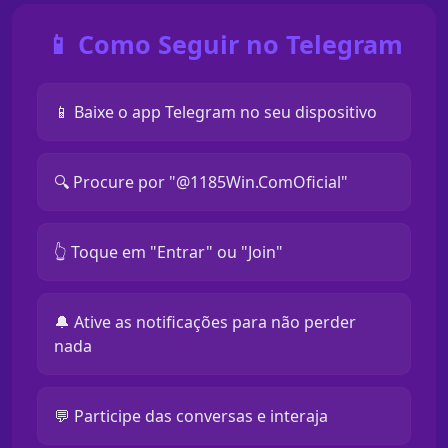
📱 Como Seguir no Telegram
📱 Baixe o app Telegram no seu dispositivo
🔍 Procure por "@1185Win.ComOficial"
👆 Toque em "Entrar" ou "Join"
🔔 Ative as notificações para não perder
nada
💬 Participe das conversas e interaja