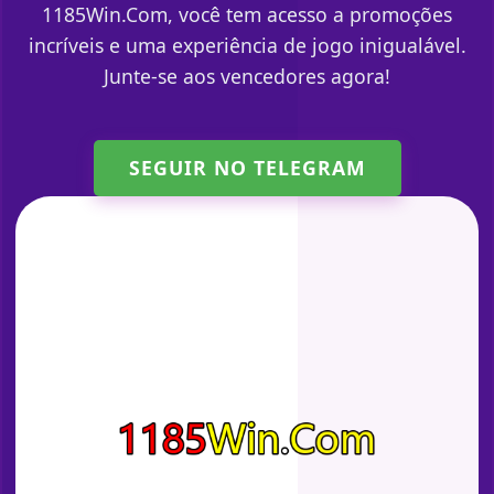
1185Win.Com, você tem acesso a promoções
incríveis e uma experiência de jogo inigualável.
Junte-se aos vencedores agora!
SEGUIR NO TELEGRAM