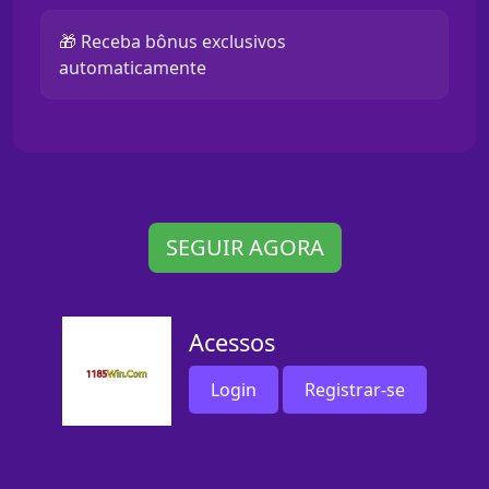
🎁 Receba bônus exclusivos
automaticamente
SEGUIR AGORA
Acessos
Login
Registrar-se