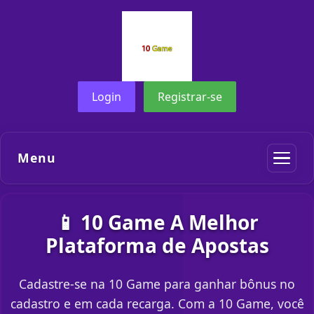
Login
Registrar-se
Menu
📱 10 Game A Melhor
Plataforma de Apostas
Cadastre-se na 10 Game para ganhar bônus no
cadastro e em cada recarga. Com a 10 Game, você