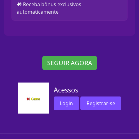
🎁 Receba bônus exclusivos
automaticamente
SEGUIR AGORA
Acessos
Login
Registrar-se