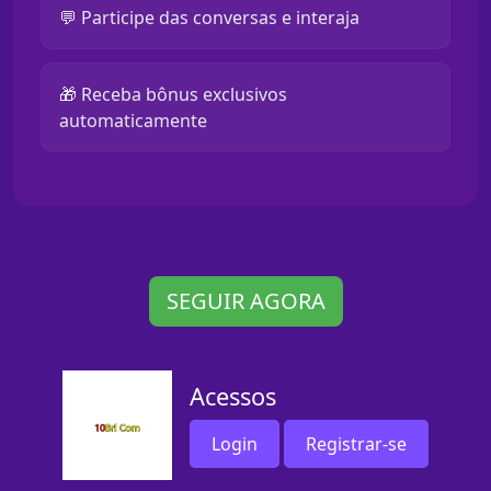
💬 Participe das conversas e interaja
🎁 Receba bônus exclusivos
automaticamente
SEGUIR AGORA
Acessos
Login
Registrar-se