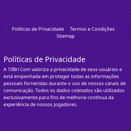
Políticas de Privacidade
Termos e Condições
Sitemap
Políticas de Privacidade
A 10Brl Com valoriza a privacidade de seus usuários e
está empenhada em proteger todas as informações
pessoais fornecidas durante o uso de nossos canais de
comunicação. Todos os dados coletados são utilizados
exclusivamente para fins de melhoria contínua da
experiência de nossos jogadores.