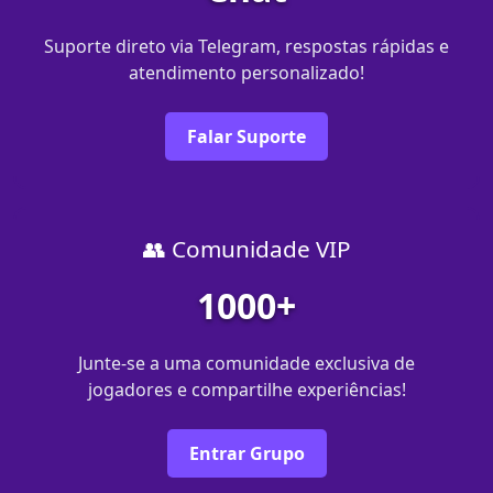
Suporte direto via Telegram, respostas rápidas e
atendimento personalizado!
Falar Suporte
👥 Comunidade VIP
1000+
Junte-se a uma comunidade exclusiva de
jogadores e compartilhe experiências!
Entrar Grupo