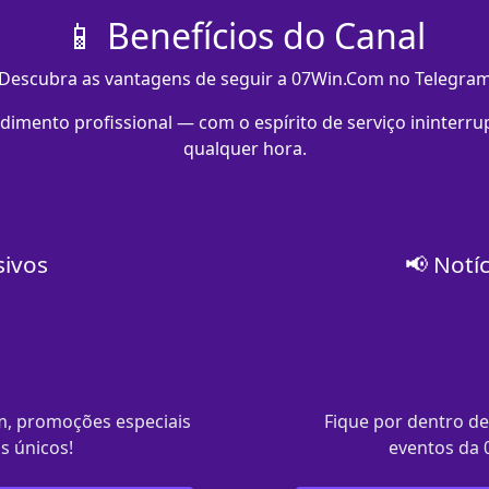
📱 Benefícios do Canal
Descubra as vantagens de seguir a 07Win.Com no Telegra
mento profissional — com o espírito de serviço ininterrup
qualquer hora.
sivos
📢 Notí
m, promoções especiais
Fique por dentro d
s únicos!
eventos da 