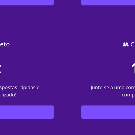
reto
👥 
t
espostas rápidas e
Junte-se a uma com
lizado!
compa
e