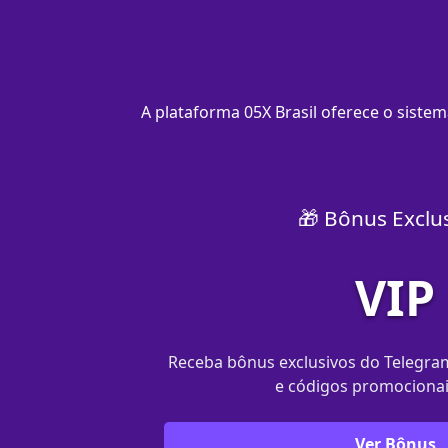
A plataforma 05X Brasil oferece o sistem
🎁 Bônus Exclu
VIP
Receba bônus exclusivos do Telegra
e códigos promocionai
Ver Bônus