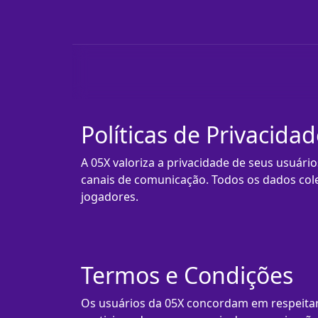
Políticas de Privacida
A 05X valoriza a privacidade de seus usuár
canais de comunicação. Todos os dados cole
jogadores.
Termos e Condições
Os usuários da 05X concordam em respeitar 