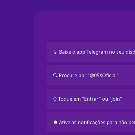
📱 Baixe o app Telegram no seu disp
🔍 Procure por "@05XOficial"
👆 Toque em "Entrar" ou "Join"
🔔 Ative as notificações para não p