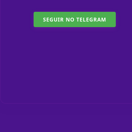
SEGUIR NO TELEGRAM