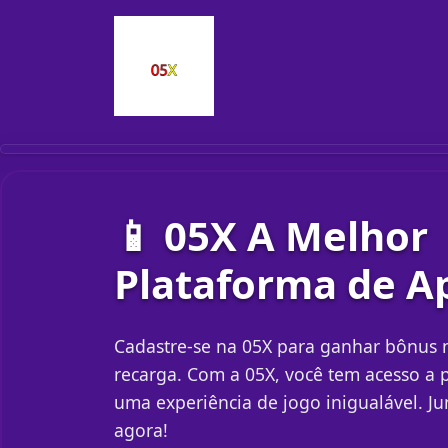
📱 05X A Melhor
Plataforma de A
Cadastre-se na 05X para ganhar bônus 
recarga. Com a 05X, você tem acesso a 
uma experiência de jogo inigualável. J
agora!