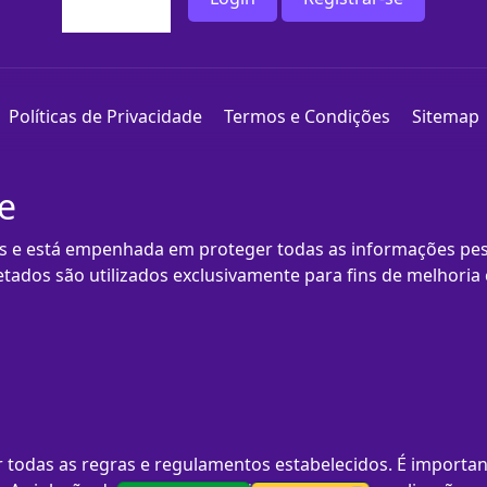
Políticas de Privacidade
Termos e Condições
Sitemap
de
ios e está empenhada em proteger todas as informações pe
tados são utilizados exclusivamente para fins de melhoria
todas as regras e regulamentos estabelecidos. É importan